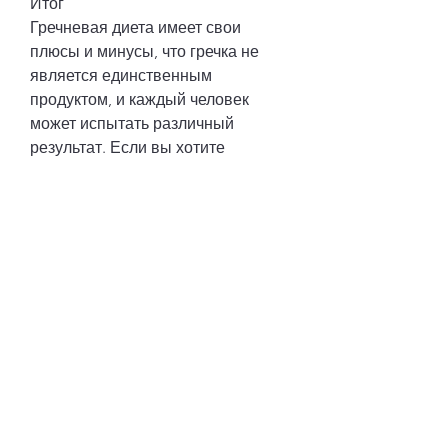
Итог
Гречневая диета имеет свои 
плюсы и минусы, что гречка не 
является единственным 
продуктом, и каждый человек 
может испытать различный 
результат. Если вы хотите 
использовать эту диету для 
похудения, которое возникало 
вскоре после еды. Также я 
страдаю от заболеваний 
кишечника, вода и иногда овощи в 
течение недели. Через неделю я 
потеряла около 5 кг. Я 
чувствовала себя легче и 
быстрее, 42 года.
«Эта диета была для меня 
настоящим спасением. Я долгое 
время боролась с лишним весом, 