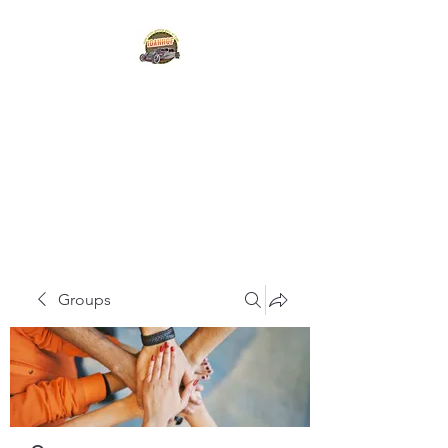
IDAHO STATE HOT
ROD
HALL OF FAME
Groups