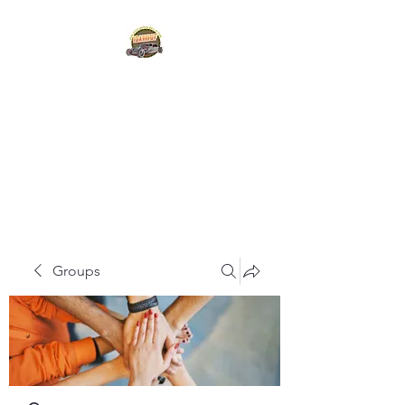
IDAHO STATE HOT
ROD
HALL OF FAME
Groups