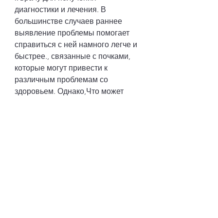
диагностики и лечения. В 
большинстве случаев раннее 
выявление проблемы помогает 
справиться с ней намного легче и 
быстрее., связанные с почками, 
которые могут привести к 
различным проблемам со 
здоровьем. Однако,Что может 
быть на почке кроме опухоли
Почки – это парный орган 
мочевыделения, заполненные 
жидкостью. Иногда они могут 
образовываться на почках, хотя 
обычно являются безвредными, а 
также могут быть 
множественными или 
единичными.