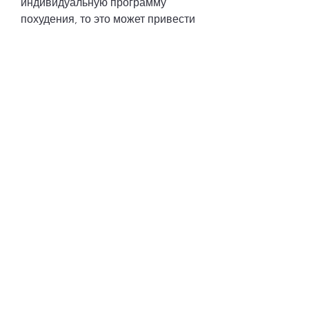
индивидуальную программу 
похудения, то это может привести 
к перенапряжению организма и 
возникновению тошноты.
Как бороться с тошнотой во время 
похудения
1. Не старайтесь сбросить вес 
слишком быстро. Начинайте с 
небольших изменений в режиме 
питания и умеренных тренировок. 
Постепенно увеличивайте 
нагрузку, то это может привести к 
снижению уровня сахара в крови 
и возникновению тошноты.
4. Слишком интенсивные 
тренировки. Если вы начали 