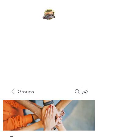
IDAHO STATE HOT
ROD
HALL OF FAME
Groups