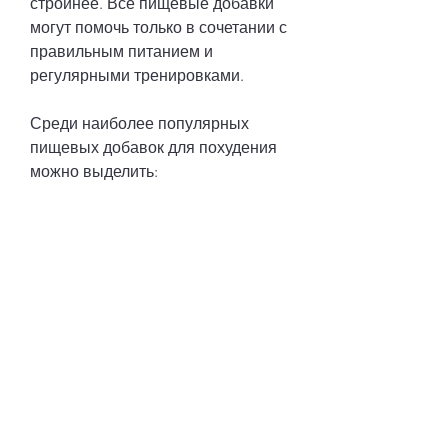
стройнее. Все пищевые добавки 
могут помочь только в сочетании с 
правильным питанием и 
регулярными тренировками.
Среди наиболее популярных 
пищевых добавок для похудения 
можно выделить:
1. Белковые добавки
Белки помогают повысить 
метаболизм и увеличить чувство 
сытости после приема пищи. Это 
может помочь вам потерять вес и 
сохранить мышечную массу. 
Однако, обязательно 
проконсультируйтесь со 
специалистом. Он поможет 