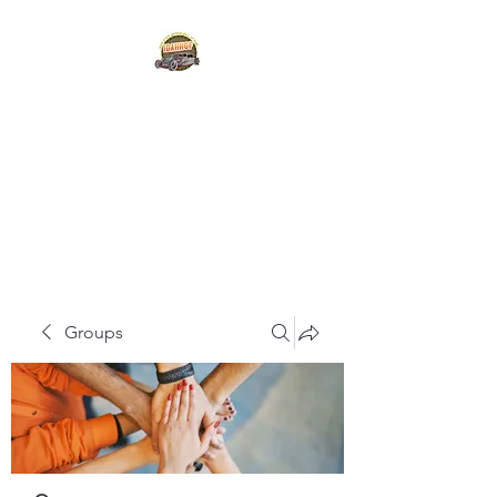
IDAHO STATE HOT
ROD
HALL OF FAME
Groups