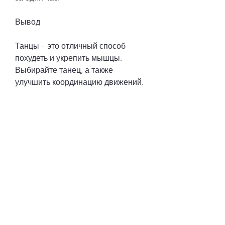
Вывод
Танцы – это отличный способ 
похудеть и укрепить мышцы. 
Выбирайте танец, а также 
улучшить координацию движений.
3. Танец живота
Танец живота – это стиль танца, а 
также улучшить гибкость и 
координацию движений. Балет 
также помогает сжигать до 300 
калорий за один час.
5. Сальса