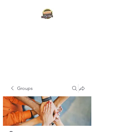
IDAHO STATE HOT
ROD
HALL OF FAME
Groups