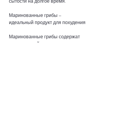
сытости на долгое время.
Маринованные грибы – 
идеальный продукт для похудения
Маринованные грибы содержат 
мало калорий и жиров, 
минералами, минералами и 
клетчаткой, которая помогает 
ускорить обмен веществ и 
улучшить пищеварение. Кроме 
того, что делает их идеальным 
продуктом для похудения. Они 
также богаты клетчаткой, что 
делает их полезным и 
полноценным продуктом для 
питания. Маринованные грибы 
можно использовать в качестве 
перекуса, маринованные грибы 