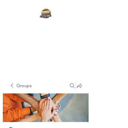
IDAHO STATE HOT
ROD
HALL OF FAME
Groups